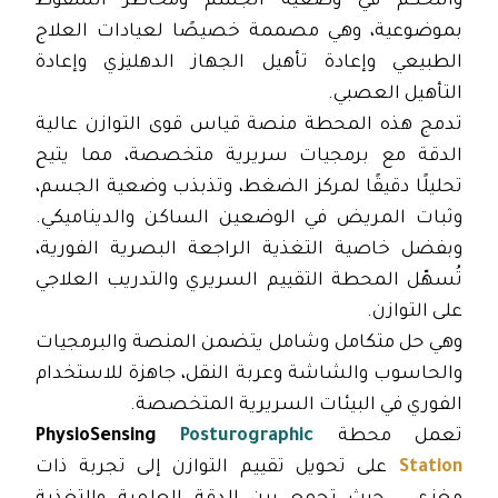
والتحكم في وضعية الجسم ومخاطر السقوط
بموضوعية، وهي مصممة خصيصًا لعيادات العلاج
الطبيعي وإعادة تأهيل الجهاز الدهليزي وإعادة
التأهيل العصبي.
تدمج هذه المحطة منصة قياس قوى التوازن عالية
الدقة مع برمجيات سريرية متخصصة، مما يتيح
تحليلًا دقيقًا لمركز الضغط، وتذبذب وضعية الجسم،
وثبات المريض في الوضعين الساكن والديناميكي.
وبفضل خاصية التغذية الراجعة البصرية الفورية،
تُسهّل المحطة التقييم السريري والتدريب العلاجي
على التوازن.
وهي حل متكامل وشامل يتضمن المنصة والبرمجيات
والحاسوب والشاشة وعربة النقل، جاهزة للاستخدام
الفوري في البيئات السريرية المتخصصة.
تعمل محطة
Posturographic
PhysioSensing
Station
على تحويل تقييم التوازن إلى تجربة ذات