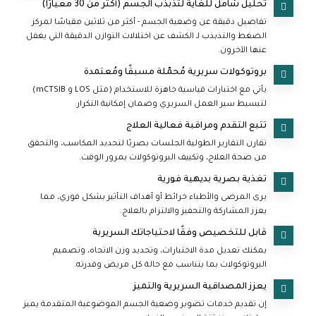
تحليل شامل للغاية لتذبذب الجسم (أكثر من 30 معيارًا)
تفاصيل دقيقة عن وضعية الجسم - أكثر من ثلاثين مقياسًا لمركز
الضغط والتذبذب لـ الكشف عن اختلالات التوازن الدقيقة التي يغفل
عنها الآخرون.
بروتوكولات سريرية مُحمّلة مسبقًا ومُعتمدة
يأتي مع اختبارات قياسية جاهزة للاستخدام (مثل LOS و mCTSIB)
لتبسيط سير العمل السريري وضمان إمكانية التكرار.
تتبع التقدم ومراقبة فعالية العلاج
تقارن التقارير الطولية الجلسات بصريًا لتحديد المكاسب، والتحقق
من صحة العلاج، وتكييف البروتوكولات بمرور الوقت.
تغذية بصرية بديهية فورية
يرى المرضى والأطباء خرائط أو أهداف التأثير بشكل فوري، مما
يعزز المشاركة والتحفيز والالتزام بالعلاج.
قابل للتخصيص وفقًا لاحتياجاتك السريرية
يمكنك تعديل مدة الاختبارات، وتحديد وزن الاتجاه، وتصميم
البروتوكولات بما يتناسب مع حالة كل مريض وقدرته.
يعزز المصداقية السريرية والتميز
إن تقديم خدمات تصوير وضعية الجسم الموضوعية المتقدمة يميز